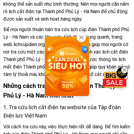
không thể sản xuất như bình thường. Nên mọi người cần nắm
rõ lịch cắt điện tại Thành phố Phủ Lý - Hà Nam để chủ động
được sản xuất và sinh hoạt hàng ngày.
Để mọi người thuận tiện tra cứu lịch cúp điện Thành phố Phủ
Lý - Hà Nam và các khu vực, tỉnh thành xung quanh, trang
web lichcupdien.org ra đời với mong muốn giúp mọi người có
nơi tra cứu một cách nhanh chóng và chính xác lịch cắt điện
Thành phố Phủ Lý - Hà Nam. Khi nắm rõ được thông tin lịch
mất điện Thành phố Phủ Lý - Hà Nam sẽ giúp quý khán giả có
tâm lý thoải mái, không bị bất ngờ khi sự cố cắt điện diễn ra.
Những cách tra cứu lịch cúp điện Thành phố
Phủ Lý - Hà Nam mới nhất
1. Tra cứu lịch cắt điện tại website của Tập đoàn
Điện lực Việt Nam
Với cách tra cứu này, việc thực hiện rất dễ dàng. Để tìm kiếm