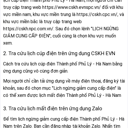
lịch cúp điện Thành phố Phủ Lý - Hà Nam, mọi người chỉ cần
truy cập trang web https://www.cskh.evnspc.vn/ đối với khu
vực miền nam, khu vực miền trung là https://cskh.cpc.vn/, và
khu vực miền bắc là truy cập trang web
https://cskh.npc.com.vn/. Sau đó chọn lệnh "LỊCH NGỪNG
GIẢM CUNG CẤP ĐIỆN", cuối cùng là chọn khu vực muốn
xem.
2. Tra cứu lịch cúp điện trên ứng dụng CSKH EVN
Cách tra cứu lịch cúp điện Thành phố Phủ Lý - Hà Nam bằng
ứng dụng cũng vô cùng đơn giản.
Mọi người chỉ cần tải ứng dụng về máy điện thoại, đăng ký tài
khoản, sau đó chọn mục "Lịch ngừng giảm cung cấp điện" là
có thể xem được lịch mất điện Thành phố Phủ Lý - Hà Nam
3. Tra cứu lịch mất điện trên ứng dụng Zalo
Để tìm lịch ngừng giảm cung cấp điện Thành phố Phủ Lý - Hà
Nam trên Zalo. Bạn cần đăng nhập tài khoản Zalo. Nhấn tìm