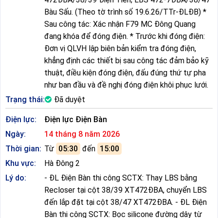
Bàu Sấu. (Theo tờ trình số 19.6.26/TTr-ĐLĐB) *
Sau công tác: Xác nhận F79 MC Đông Quang
đang khóa để đóng điện. * Trước khi đóng điện:
Đơn vị QLVH lập biên bản kiểm tra đóng điện,
khẳng định các thiết bị sau công tác đảm bảo kỹ
thuật, điều kiện đóng điện, đấu đúng thứ tự pha
như ban đầu và đề nghị đóng điện khôi phục lưới.
Trạng thái:
Đã duyệt
Điện lực:
Điện lực Điện Bàn
Ngày:
14 tháng 8 năm 2026
Thời gian:
Từ
05:30
đến
15:00
Khu vực:
Hà Đông 2
Lý do:
- ĐL Điện Bàn thi công SCTX: Thay LBS bằng
Recloser tại cột 38/39 XT472ĐBA, chuyển LBS
đến lắp đặt tại cột 38/47 XT472ĐBA. - ĐL Điện
Bàn thi công SCTX: Bọc silicone đường dây từ