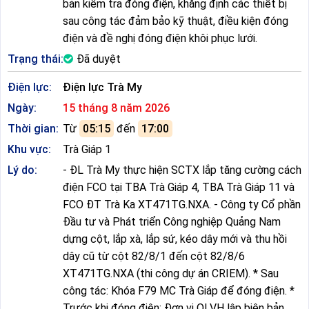
bản kiểm tra đóng điện, khẳng định các thiết bị
sau công tác đảm bảo kỹ thuật, điều kiện đóng
điện và đề nghị đóng điện khôi phục lưới.
Trạng thái:
Đã duyệt
Điện lực:
Điện lực Trà My
Ngày:
15 tháng 8 năm 2026
Thời gian:
Từ
05:15
đến
17:00
Khu vực:
Trà Giáp 1
Lý do:
- ĐL Trà My thực hiện SCTX lắp tăng cường cách
điện FCO tại TBA Trà Giáp 4, TBA Trà Giáp 11 và
FCO ĐT Trà Ka XT471TG.NXA. - Công ty Cổ phần
Đầu tư và Phát triển Công nghiệp Quảng Nam
dựng cột, lắp xà, lắp sứ, kéo dây mới và thu hồi
dây cũ từ cột 82/8/1 đến cột 82/8/6
XT471TG.NXA (thi công dự án CRIEM). * Sau
công tác: Khóa F79 MC Trà Giáp để đóng điện. *
Trước khi đóng điện: Đơn vị QLVH lập biên bản