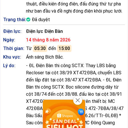
thuật, điều kiện đóng điện, đấu đúng thứ tự pha
như ban đầu và đề nghị đóng điện khôi phục lưới.
Trạng thái:
Đã duyệt
Điện lực:
Điện lực Điện Bàn
Ngày:
14 tháng 8 năm 2026
Thời gian:
Từ
05:30
đến
15:00
Khu vực:
Ánh sáng Bích Bắc.
Lý do:
- ĐL Điện Bàn thi công SCTX: Thay LBS bằng
Recloser tại cột 38/39 XT472ĐBA, chuyển LBS
đến lắp đặt tại cột 38/47 XT472ĐBA. - ĐL Điện
Bàn thi công SCTX: Bọc silicone đường dây từ
cột 38/74 đến cột 38/88, đấu lèo tại cột 38/91
XT472ĐBA. - Phê duyệt đặt tên thiết bị: MC
472ĐBA/38/39 Điện Tiến; LBS 472-7ĐBA/38/47
Bàu Sấu. (Theo tờ trình số 19.6.26/TTr-ĐLĐB) *
Sau công tác: Xác nhận F79 MC Đông Quang