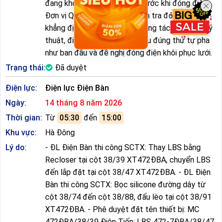
đang khóa để đóng điện. * Trước khi đóng điện:
Đơn vị QLVH lập biên bản kiểm tra đóng điện,
khẳng định các thiết bị sau công tác đảm bảo kỹ
thuật, điều kiện đóng điện, đấu đúng thứ tự pha
như ban đầu và đề nghị đóng điện khôi phục lưới.
Trạng thái:
Đã duyệt
Điện lực:
Điện lực Điện Bàn
Ngày:
14 tháng 8 năm 2026
Thời gian:
Từ
05:30
đến
15:00
Khu vực:
Hà Đông
Lý do:
- ĐL Điện Bàn thi công SCTX: Thay LBS bằng
Recloser tại cột 38/39 XT472ĐBA, chuyển LBS
đến lắp đặt tại cột 38/47 XT472ĐBA. - ĐL Điện
Bàn thi công SCTX: Bọc silicone đường dây từ
cột 38/74 đến cột 38/88, đấu lèo tại cột 38/91
XT472ĐBA. - Phê duyệt đặt tên thiết bị: MC
472ĐBA/38/39 Điện Tiến; LBS 472-7ĐBA/38/47