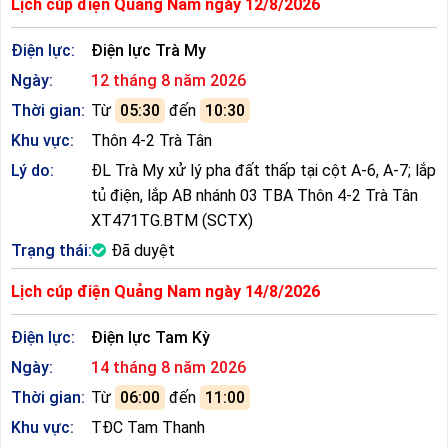
Lịch cúp điện Quảng Nam ngày 12/8/2026
Điện lực:
Điện lực Trà My
Ngày:
12 tháng 8 năm 2026
Thời gian:
Từ
05:30
đến
10:30
Khu vực:
Thôn 4-2 Trà Tân
Lý do:
ĐL Trà My xử lý pha đất thấp tại cột A-6, A-7; lắp
tủ điện, lắp AB nhánh 03 TBA Thôn 4-2 Trà Tân
XT471TG.BTM (SCTX)
Trạng thái:
Đã duyệt
Lịch cúp điện Quảng Nam ngày 14/8/2026
Điện lực:
Điện lực Tam Kỳ
Ngày:
14 tháng 8 năm 2026
Thời gian:
Từ
06:00
đến
11:00
Khu vực:
TĐC Tam Thanh