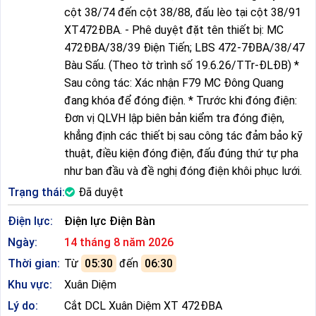
cột 38/74 đến cột 38/88, đấu lèo tại cột 38/91
XT472ĐBA. - Phê duyệt đặt tên thiết bị: MC
472ĐBA/38/39 Điện Tiến; LBS 472-7ĐBA/38/47
Bàu Sấu. (Theo tờ trình số 19.6.26/TTr-ĐLĐB) *
Sau công tác: Xác nhận F79 MC Đông Quang
đang khóa để đóng điện. * Trước khi đóng điện:
Đơn vị QLVH lập biên bản kiểm tra đóng điện,
khẳng định các thiết bị sau công tác đảm bảo kỹ
thuật, điều kiện đóng điện, đấu đúng thứ tự pha
như ban đầu và đề nghị đóng điện khôi phục lưới.
Trạng thái:
Đã duyệt
Điện lực:
Điện lực Điện Bàn
Ngày:
14 tháng 8 năm 2026
Thời gian:
Từ
05:30
đến
06:30
Khu vực:
Xuân Diệm
Lý do:
Cắt DCL Xuân Diệm XT 472ĐBA