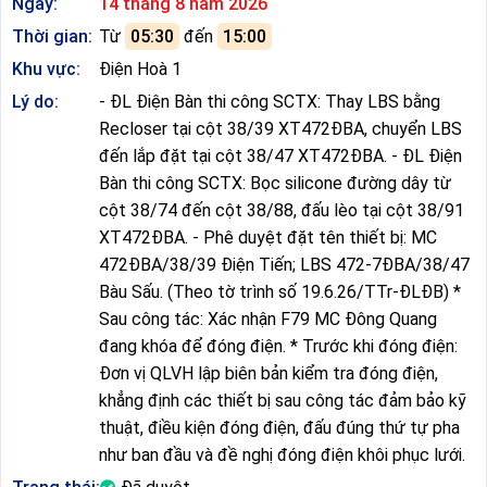
Ngày:
14 tháng 8 năm 2026
Thời gian:
Từ
05:30
đến
15:00
Khu vực:
Điện Hoà 1
Lý do:
- ĐL Điện Bàn thi công SCTX: Thay LBS bằng
Recloser tại cột 38/39 XT472ĐBA, chuyển LBS
đến lắp đặt tại cột 38/47 XT472ĐBA. - ĐL Điện
Bàn thi công SCTX: Bọc silicone đường dây từ
cột 38/74 đến cột 38/88, đấu lèo tại cột 38/91
XT472ĐBA. - Phê duyệt đặt tên thiết bị: MC
472ĐBA/38/39 Điện Tiến; LBS 472-7ĐBA/38/47
Bàu Sấu. (Theo tờ trình số 19.6.26/TTr-ĐLĐB) *
Sau công tác: Xác nhận F79 MC Đông Quang
đang khóa để đóng điện. * Trước khi đóng điện:
Đơn vị QLVH lập biên bản kiểm tra đóng điện,
khẳng định các thiết bị sau công tác đảm bảo kỹ
thuật, điều kiện đóng điện, đấu đúng thứ tự pha
như ban đầu và đề nghị đóng điện khôi phục lưới.