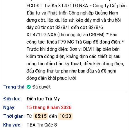
FCO ĐT Trà Ka XT471TG.NXA. - Công ty Cổ phần
Đầu tư và Phát triển Công nghiệp Quảng Nam
dựng cột, lắp xà, lắp sứ, kéo dây mới và thu hồi
dây cũ từ cột 82/8/1 đến cột 82/8/6
XT471TG.NXA (thi công dự án CRIEM). * Sau
công tác: Khóa F79 MC Trà Giáp để đóng điện. *
Trước khi đóng điện: Đơn vị QLVH lập biên bản
kiểm tra đóng điện, khẳng định các thiết bị sau
công tác đảm bảo kỹ thuật, điều kiện đóng điện,
đấu đúng thứ tự pha như ban đầu và đề nghị
đóng điện khôi phục lưới.
Trạng thái:
Đã duyệt
Điện lực:
Điện lực Trà My
Ngày:
15 tháng 8 năm 2026
Thời gian:
Từ
05:15
đến
10:30
Khu vực:
TBA Trà Giác 8