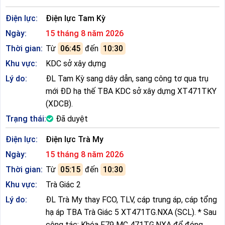
Điện lực:
Điện lực Tam Kỳ
Ngày:
15 tháng 8 năm 2026
Thời gian:
Từ
06:45
đến
10:30
Khu vực:
KDC sở xây dựng
Lý do:
ĐL Tam Kỳ sang dây dẫn, sang công tơ qua trụ
mới ĐD hạ thế TBA KDC sở xây dựng XT471TKY
(XDCB).
Trạng thái:
Đã duyệt
Điện lực:
Điện lực Trà My
Ngày:
15 tháng 8 năm 2026
Thời gian:
Từ
05:15
đến
10:30
Khu vực:
Trà Giác 2
Lý do:
ĐL Trà My thay FCO, TLV, cáp trung áp, cáp tổng
hạ áp TBA Trà Giác 5 XT471TG.NXA (SCL). * Sau
công tác: Khóa F79 MC 471TG.NXA để đóng