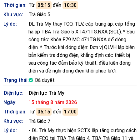
Thời gian:
Từ
05:15
đến
10:30
Khu vực:
Trà Giác 5
Lý do:
ĐL Trà My thay FCO, TLV, cáp trung áp, cáp tổng
hạ áp TBA Trà Giác 5 XT471TG.NXA (SCL). * Sau
công tác: Khóa F79 MC 471TG.NXA để đóng
điện. * Trước khi đóng điện: Đơn vị QLVH lập biên
bản kiểm tra đóng điện, khẳng định các thiết bị
sau công tác đảm bảo kỹ thuật, điều kiện đóng
điện và đề nghị đóng điện khôi phục lưới.
Trạng thái:
Đã duyệt
Điện lực:
Điện lực Trà My
Ngày:
15 tháng 8 năm 2026
Thời gian:
Từ
05:15
đến
17:00
Khu vực:
Trà Giác 7
Lý do:
- ĐL Trà My thực hiện SCTX lắp tăng cường cách
điện FCO tại TBA Trà Giáp 4, TBA Trà Giáp 11 và