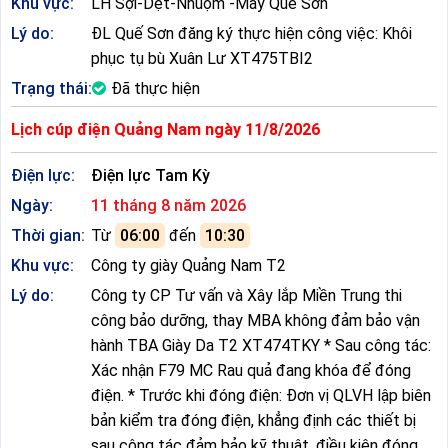
Khu vực:
LH Sợi-Dệt-Nhuộm -May Quế Sơn
Lý do:
ĐL Quế Sơn đăng ký thực hiện công việc: Khôi
phục tụ bù Xuân Lư XT475TBI2
Trạng thái:
Đã thực hiện
Lịch cúp điện Quảng Nam ngày 11/8/2026
Điện lực:
Điện lực Tam Kỳ
Ngày:
11 tháng 8 năm 2026
Thời gian:
Từ
06:00
đến
10:30
Khu vực:
Công ty giày Quảng Nam T2
Lý do:
Công ty CP Tư vấn và Xây lắp Miền Trung thi
công bảo dưỡng, thay MBA không đảm bảo vận
hành TBA Giày Da T2 XT474TKY * Sau công tác:
Xác nhận F79 MC Rau quả đang khóa để đóng
điện. * Trước khi đóng điện: Đơn vị QLVH lập biên
bản kiểm tra đóng điện, khẳng định các thiết bị
sau công tác đảm bảo kỹ thuật, điều kiện đóng