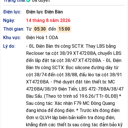
Trạng thái:
Đã duyệt
Điện lực:
Điện lực Điện Bàn
Ngày:
14 tháng 8 năm 2026
Thời gian:
Từ
05:30
đến
15:00
Khu vực:
Điện Hoà 1 ODA
Lý do:
- ĐL Điện Bàn thi công SCTX: Thay LBS bằng
Recloser tại cột 38/39 XT472ĐBA, chuyển LBS
đến lắp đặt tại cột 38/47 XT472ĐBA. - ĐL Điện
Bàn thi công SCTX: Bọc silicone đường dây từ
cột 38/74 đến cột 38/88, đấu lèo tại cột 38/91
XT472ĐBA. - Phê duyệt đặt tên thiết bị: MC
472ĐBA/38/39 Điện Tiến; LBS 472-7ĐBA/38/47
Bàu Sấu. (Theo tờ trình số 19.6.26/TTr-ĐLĐB) *
Sau công tác: Xác nhận F79 MC Đông Quang
đang khóa để đóng điện. * Trước khi đóng điện:
Đơn vị QLVH lập biên bản kiểm tra đóng điện,
khẳng định các thiết bị sau công tác đảm bảo kỹ