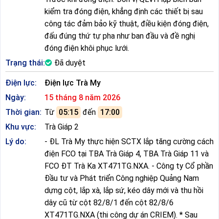
kiểm tra đóng điện, khẳng định các thiết bị sau
công tác đảm bảo kỹ thuật, điều kiện đóng điện,
đấu đúng thứ tự pha như ban đầu và đề nghị
đóng điện khôi phục lưới.
Trạng thái:
Đã duyệt
Điện lực:
Điện lực Trà My
Ngày:
15 tháng 8 năm 2026
Thời gian:
Từ
05:15
đến
17:00
Khu vực:
Trà Giáp 2
Lý do:
- ĐL Trà My thực hiện SCTX lắp tăng cường cách
điện FCO tại TBA Trà Giáp 4, TBA Trà Giáp 11 và
FCO ĐT Trà Ka XT471TG.NXA. - Công ty Cổ phần
Đầu tư và Phát triển Công nghiệp Quảng Nam
dựng cột, lắp xà, lắp sứ, kéo dây mới và thu hồi
dây cũ từ cột 82/8/1 đến cột 82/8/6
XT471TG.NXA (thi công dự án CRIEM). * Sau