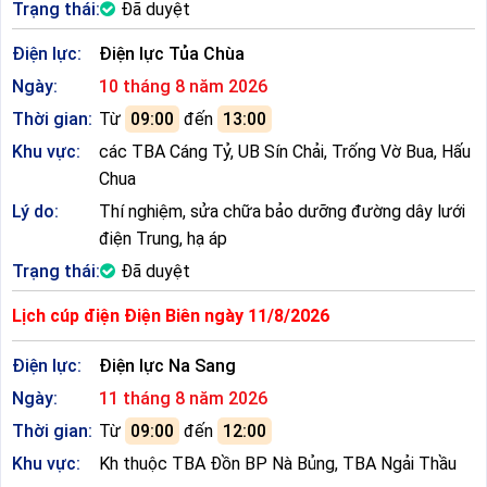
Trạng thái:
Đã duyệt
Điện lực:
Điện lực Tủa Chùa
Ngày:
10 tháng 8 năm 2026
Thời gian:
Từ
09:00
đến
13:00
Khu vực:
các TBA Cáng Tỷ, UB Sín Chải, Trống Vờ Bua, Hấu
Chua
Lý do:
Thí nghiệm, sửa chữa bảo dưỡng đường dây lưới
điện Trung, hạ áp
Trạng thái:
Đã duyệt
Lịch cúp điện Điện Biên ngày 11/8/2026
Điện lực:
Điện lực Na Sang
Ngày:
11 tháng 8 năm 2026
Thời gian:
Từ
09:00
đến
12:00
Khu vực:
Kh thuộc TBA Đồn BP Nà Bủng, TBA Ngải Thầu