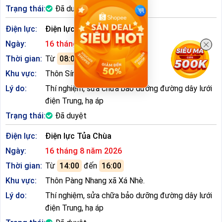
Trạng thái:
Đã duyệt
Điện lực:
Điện lực Tủa Chùa
Ngày:
16 tháng 8 năm 2026
Thời gian:
Từ
08:00
đến
10:00
Khu vực:
Thôn Sín Sủ xã Xá Nhè
Lý do:
Thí nghiệm, sửa chữa bảo dưỡng đường dây lưới
điện Trung, hạ áp
Trạng thái:
Đã duyệt
Điện lực:
Điện lực Tủa Chùa
Ngày:
16 tháng 8 năm 2026
Thời gian:
Từ
14:00
đến
16:00
Khu vực:
Thôn Pàng Nhang xã Xá Nhè.
Lý do:
Thí nghiệm, sửa chữa bảo dưỡng đường dây lưới
điện Trung, hạ áp