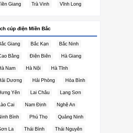
Tiền Giang
Trà Vinh
Vĩnh Long
ịch cúp điện Miền Bắc
Bắc Giang
Bắc Kạn
Bắc Ninh
Cao Bằng
Điện Biên
Hà Giang
Hà Nam
Hà Nội
Hà Tĩnh
Hải Dương
Hải Phòng
Hòa Bình
Hưng Yên
Lai Châu
Lạng Sơn
Lào Cai
Nam Định
Nghệ An
Ninh Bình
Phú Thọ
Quảng Ninh
Sơn La
Thái Bình
Thái Nguyên