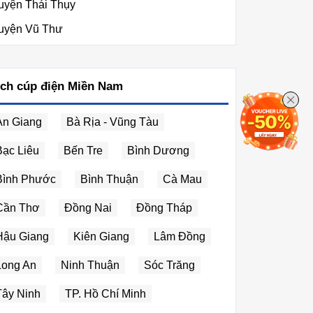
uyện Thái Thụy
uyện Vũ Thư
ịch cúp điện Miền Nam
An Giang
Bà Rịa - Vũng Tàu
Bạc Liêu
Bến Tre
Bình Dương
Bình Phước
Bình Thuận
Cà Mau
Cần Thơ
Đồng Nai
Đồng Tháp
Hậu Giang
Kiên Giang
Lâm Đồng
Long An
Ninh Thuận
Sóc Trăng
Tây Ninh
TP. Hồ Chí Minh