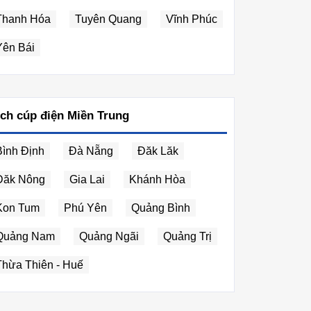
Thanh Hóa
Tuyên Quang
Vĩnh Phúc
Yên Bái
ịch cúp điện Miền Trung
Bình Định
Đà Nẵng
Đăk Lăk
Đăk Nông
Gia Lai
Khánh Hòa
Kon Tum
Phú Yên
Quảng Bình
Quảng Nam
Quảng Ngãi
Quảng Trị
Thừa Thiên - Huế