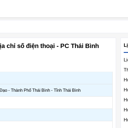
ịa chỉ số điện thoại - PC Thái Bình
L
Lị
T
H
H
o - Thành Phố Thái Bình - Tỉnh Thái Bình
H
H
H