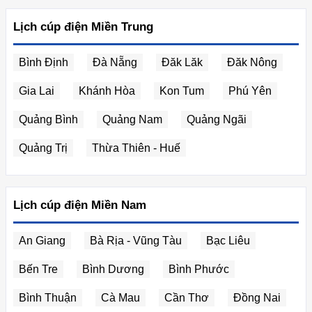
Lịch cúp điện Miền Trung
Bình Định
Đà Nẵng
Đăk Lăk
Đăk Nông
Gia Lai
Khánh Hòa
Kon Tum
Phú Yên
Quảng Bình
Quảng Nam
Quảng Ngãi
Quảng Trị
Thừa Thiên - Huế
Lịch cúp điện Miền Nam
An Giang
Bà Rịa - Vũng Tàu
Bạc Liêu
Bến Tre
Bình Dương
Bình Phước
Bình Thuận
Cà Mau
Cần Thơ
Đồng Nai