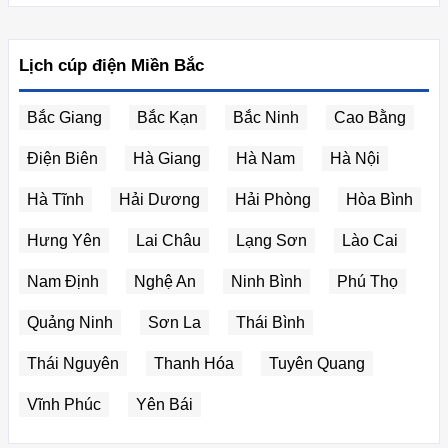
Lịch cúp điện Miền Bắc
Bắc Giang
Bắc Kạn
Bắc Ninh
Cao Bằng
Điện Biên
Hà Giang
Hà Nam
Hà Nội
Hà Tĩnh
Hải Dương
Hải Phòng
Hòa Bình
Hưng Yên
Lai Châu
Lạng Sơn
Lào Cai
Nam Định
Nghệ An
Ninh Bình
Phú Thọ
Quảng Ninh
Sơn La
Thái Bình
Thái Nguyên
Thanh Hóa
Tuyên Quang
Vĩnh Phúc
Yên Bái