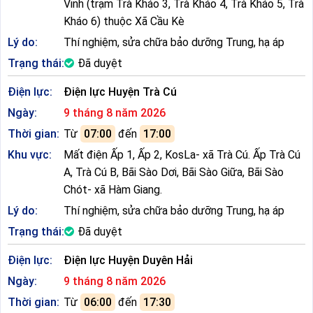
Vinh (trạm Trà Kháo 3, Trà Kháo 4, Trà Kháo 5, Trà
Kháo 6) thuộc Xã Cầu Kè
Lý do:
Thí nghiệm, sửa chữa bảo dưỡng Trung, hạ áp
Trạng thái:
Đã duyệt
Điện lực:
Điện lực Huyện Trà Cú
Ngày:
9 tháng 8 năm 2026
Thời gian:
Từ
07:00
đến
17:00
Khu vực:
Mất điện Ấp 1, Ấp 2, KosLa- xã Trà Cú. Ấp Trà Cú
A, Trà Cú B, Bãi Sào Dơi, Bãi Sào Giữa, Bãi Sào
Chót- xã Hàm Giang.
Lý do:
Thí nghiệm, sửa chữa bảo dưỡng Trung, hạ áp
Trạng thái:
Đã duyệt
Điện lực:
Điện lực Huyện Duyên Hải
Ngày:
9 tháng 8 năm 2026
Thời gian:
Từ
06:00
đến
17:30