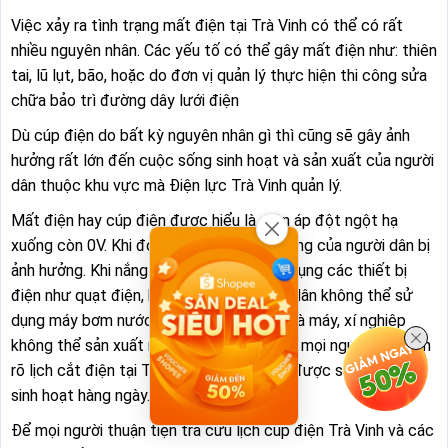
Việc xảy ra tình trạng mất điện tại Trà Vinh có thể có rất
nhiều nguyên nhân. Các yếu tố có thể gây mất điện như: thiên
tai, lũ lụt, bão, hoặc do đơn vị quản lý thực hiện thi công sửa
chữa bảo trì đường dây lưới điện
Dù cúp điện do bất kỳ nguyên nhân gì thì cũng sẽ gây ảnh
hưởng rất lớn đến cuộc sống sinh hoạt và sản xuất của người
dân thuộc khu vực mà Điện lực Trà Vinh quản lý.
Mất điện hay cúp điện được hiểu là điện áp đột ngột hạ
xuống còn 0V. Khi đó, sinh hoạt bình thường của người dân bị
ảnh hưởng. Khi nắng nóng, không thể sử dụng các thiết bị
điện như quạt điện, hay điều hòa,... Nông dân không thể sử
dụng máy bơm nước điện để tưới cây. Nhà máy, xí nghiệp
không thể sản xuất như bình thường. Nên mọi người cần nắm
rõ lịch cắt điện tại Trà Vinh để chủ động được sản xuất và
sinh hoạt hàng ngày.
Để mọi người thuận tiện tra cứu lịch cúp điện Trà Vinh và các