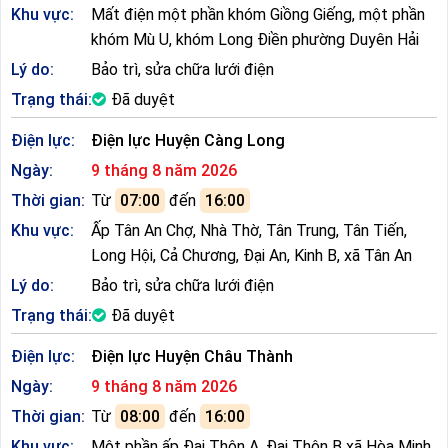
Khu vực:
Mất điện một phần khóm Giồng Giếng, một phần
khóm Mù U, khóm Long Điền phường Duyên Hải
Lý do:
Bảo trì, sửa chữa lưới điện
Trạng thái:
Đã duyệt
Điện lực:
Điện lực Huyện Càng Long
Ngày:
9 tháng 8 năm 2026
Thời gian:
Từ
07:00
đến
16:00
Khu vực:
Ấp Tân An Chợ, Nhà Thờ, Tân Trung, Tân Tiến,
Long Hội, Cả Chương, Đại An, Kinh B, xã Tân An
Lý do:
Bảo trì, sửa chữa lưới điện
Trạng thái:
Đã duyệt
Điện lực:
Điện lực Huyện Châu Thành
Ngày:
9 tháng 8 năm 2026
Thời gian:
Từ
08:00
đến
16:00
Khu vực:
Một phần ấp Đại Thôn A, Đại Thôn B xã Hòa Minh