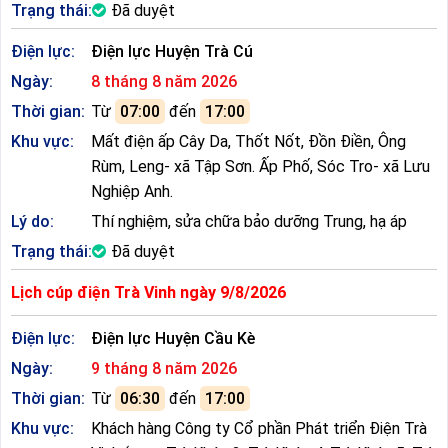
Trạng thái:
Đã duyệt
Điện lực:
Điện lực Huyện Trà Cú
Ngày:
8 tháng 8 năm 2026
Thời gian:
Từ
07:00
đến
17:00
Khu vực:
Mất điện ấp Cây Da, Thốt Nốt, Đồn Điền, Ông
Rùm, Leng- xã Tập Sơn. Ấp Phố, Sóc Tro- xã Lưu
Nghiệp Anh.
Lý do:
Thí nghiệm, sửa chữa bảo dưỡng Trung, hạ áp
Trạng thái:
Đã duyệt
Lịch cúp điện Trà Vinh ngày 9/8/2026
Điện lực:
Điện lực Huyện Cầu Kè
Ngày:
9 tháng 8 năm 2026
Thời gian:
Từ
06:30
đến
17:00
Khu vực:
Khách hàng Công ty Cổ phần Phát triển Điện Trà