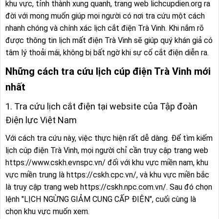
khu vực, tỉnh thành xung quanh, trang web lichcupdien.org ra
đời với mong muốn giúp mọi người có nơi tra cứu một cách
nhanh chóng và chính xác lịch cắt điện Trà Vinh. Khi nắm rõ
được thông tin lịch mất điện Trà Vinh sẽ giúp quý khán giả có
tâm lý thoải mái, không bị bất ngờ khi sự cố cắt điện diễn ra.
Những cách tra cứu lịch cúp điện Trà Vinh mới
nhất
1. Tra cứu lịch cắt điện tại website của Tập đoàn
Điện lực Việt Nam
Với cách tra cứu này, việc thực hiện rất dễ dàng. Để tìm kiếm
lịch cúp điện Trà Vinh, mọi người chỉ cần truy cập trang web
https://www.cskh.evnspc.vn/ đối với khu vực miền nam, khu
vực miền trung là https://cskh.cpc.vn/, và khu vực miền bắc
là truy cập trang web https://cskh.npc.com.vn/. Sau đó chọn
lệnh "LỊCH NGỪNG GIẢM CUNG CẤP ĐIỆN", cuối cùng là
chọn khu vực muốn xem.