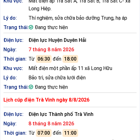
Khu vực:
Mất điện ấp Trà Sất A, Trà Sất B, Trà Sất C- xã
Long Hiệp.
Lý do:
Thí nghiệm, sửa chữa bảo dưỡng Trung, hạ áp
Trạng thái:
Đang thực hiện
Điện lực:
Điện lực Huyện Duyên Hải
Ngày:
7 tháng 8 năm 2026
Thời gian:
Từ
06:30
đến
18:00
Khu vực:
Mất điện một phần ấp 11 xã Long Hữu
Lý do:
Bảo trì, sửa chữa lưới điện
Trạng thái:
Đang thực hiện
Lịch cúp điện Trà Vinh ngày 8/8/2026
Điện lực:
Điện lực Thành phố Trà Vinh
Ngày:
8 tháng 8 năm 2026
Thời gian:
Từ
07:00
đến
11:00