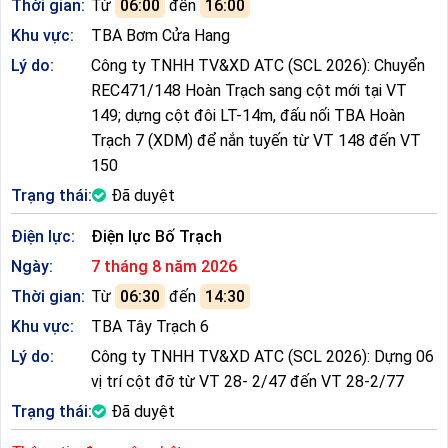
Thời gian:
Từ
06:00
đến
16:00
Khu vực:
TBA Bơm Cửa Hang
Lý do:
Công ty TNHH TV&XD ATC (SCL 2026): Chuyển
REC471/148 Hoàn Trạch sang cột mới tại VT
149; dựng cột đôi LT-14m, đấu nối TBA Hoàn
Trạch 7 (XDM) để nắn tuyến từ VT 148 đến VT
150
Trạng thái:
Đã duyệt
Điện lực:
Điện lực Bố Trạch
Ngày:
7 tháng 8 năm 2026
Thời gian:
Từ
06:30
đến
14:30
Khu vực:
TBA Tây Trạch 6
Lý do:
Công ty TNHH TV&XD ATC (SCL 2026): Dựng 06
vị trí cột đỡ từ VT 28- 2/47 đến VT 28-2/77
Trạng thái:
Đã duyệt